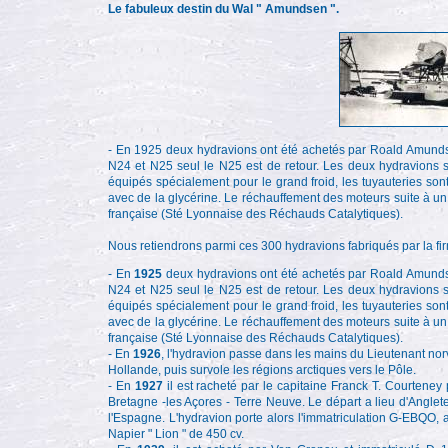
Le fabuleux destin du Wal " Amundsen ".
- En 1925 deux hydravions ont été achetés par Roald Amundse
N24 et N25 seul le N25 est de retour. Les deux hydravions 
équipés spécialement pour le grand froid, les tuyauteries son
avec de la glycérine. Le réchauffement des moteurs suite à un
française (Sté Lyonnaise des Réchauds Catalytiques).
Nous retiendrons parmi ces 300 hydravions fabriqués par la f
- En
1925
deux hydravions ont été achetés par Roald Amundse
N24 et N25 seul le N25 est de retour. Les deux hydravions 
équipés spécialement pour le grand froid, les tuyauteries son
avec de la glycérine. Le réchauffement des moteurs suite à un
française (Sté Lyonnaise des Réchauds Catalytiques).
- En
1926
, l'hydravion passe dans les mains du Lieutenant norvé
Hollande, puis survole les régions arctiques vers le Pôle.
- En
1927
il est racheté par le capitaine Franck T. Courteney
Bretagne -les Açores - Terre Neuve. Le départ a lieu d'Anglet
l'Espagne. L'hydravion porte alors l'immatriculation G-EBQO,
Napier " Lion " de 450 cv.