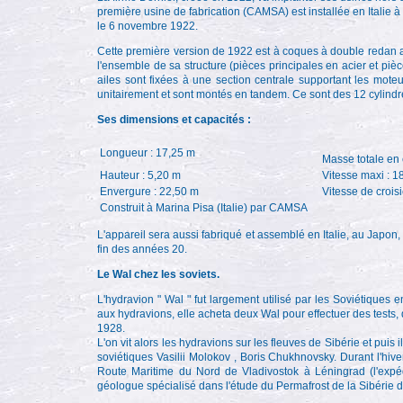
première usine de fabrication (CAMSA) est installée en Italie à
le 6 novembre 1922.
Cette première version de 1922 est à coques à double redan av
l'ensemble de sa structure (pièces principales en acier et piè
ailes sont fixées à une section centrale supportant les mot
unitairement et sont montés en tandem. Ce sont des 12 cylindre
Ses dimensions et capacités :
Longueur : 17,25 m
Masse totale en 
Hauteur : 5,20 m
Vitesse maxi : 1
Envergure : 22,50 m
Vitesse de crois
Construit à Marina Pisa (Italie) par CAMSA
L'appareil sera aussi fabriqué et assemblé en Italie, au Japo
fin des années 20.
Le Wal chez les soviets.
L'hydravion " Wal " fut largement utilisé par les Soviétiques e
aux hydravions, elle acheta deux Wal pour effectuer des tests
1928.
L'on vit alors les hydravions sur les fleuves de Sibérie et puis
soviétiques Vasilii Molokov , Boris Chukhnovsky. Durant l'hive
Route Maritime du Nord de Vladivostok à Léningrad (l'expéd
géologue spécialisé dans l'étude du Permafrost de la Sibérie d