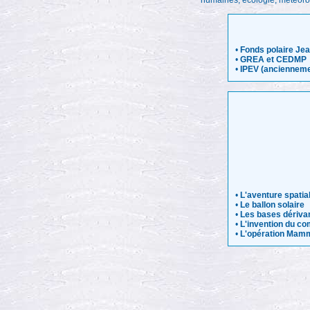
humaines, écologie, météorol
•
Fonds polaire Jea
•
GREA et CEDMP
•
IPEV (ancienneme
•
L'aventure spatial
•
Le ballon solaire
•
Les bases dériva
•
L'invention du c
•
L'opération Mamm