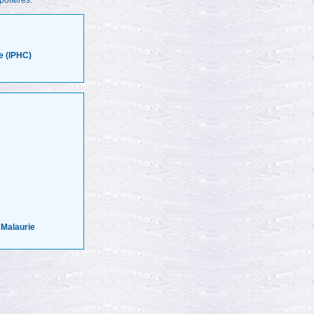
polaires.
e (IPHC)
 Malaurie