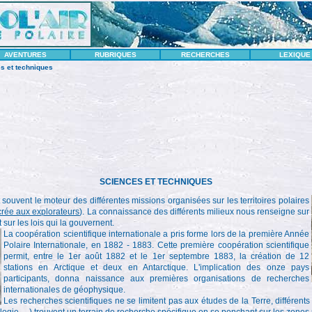
AVENTURES
RUBRIQUES
RECHERCHES
LEXIQUE
s et techniques
SCIENCES ET TECHNIQUES
 souvent le moteur des différentes missions organisées sur les territoires polaires
crée aux explorateurs
). La connaissance des différents milieux nous renseigne sur
t sur les lois qui la gouvernent.
La coopération scientifique internationale a pris forme lors de la première Année
Polaire Internationale, en 1882 - 1883. Cette première coopération scientifique
permit, entre le 1er août 1882 et le 1er septembre 1883, la création de 12
stations en Arctique et deux en Antarctique. L'implication des onze pays
participants, donna naissance aux premières organisations de recherches
internationales de géophysique.
Les recherches scientifiques ne se limitent pas aux études de la Terre, différents