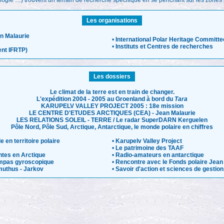
ogie …) trouvent un terrain de recherche spécifique en se penchant sur les zones 
Les organisations
n Malaurie
•
International Polar Heritage Committe
•
Instituts et Centres de recherches
nt IFRTP)
Les dossiers
Le climat de la terre est en train de changer.
L'expédition 2004 - 2005 au Groenland à bord du
Tara
KARUPELV VALLEY PROJECT 2005 : 18e mission
LE CENTRE D'ETUDES ARCTIQUES (CEA) - Jean Malaurie
LES RELATIONS SOLEIL - TERRE / Le radar SuperDARN Kerguelen
Pôle Nord, Pôle Sud, Arctique, Antarctique, le monde polaire en chiffres
e en territoire polaire
•
Karupelv Valley Project
•
Le patrimoine des TAAF
ntes en Arctique
•
Radio-amateurs en antarctique
ompas gyroscopique
•
Rencontre avec le Fonds polaire Jean
uthus - Jarkov
•
Savoir d'action et sciences de gestion