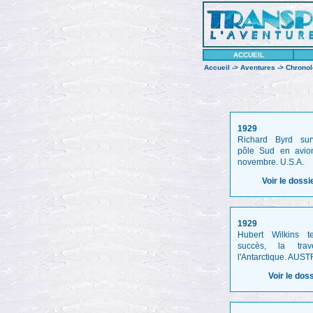
ACCUEIL
Accueil
->
Aventures
->
Chronol
1929
Richard Byrd sur
pôle Sud en avio
novembre. U.S.A.
Voir le dossi
1929
Hubert Wilkins t
succès, la tra
l'Antarctique. AUS
Voir le dos