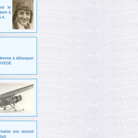
est le
taire à
S.A.
 femme à débarquer
NORVEGE
réalise son second
Sud.