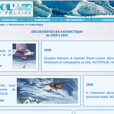
AVENTURES
RUBRIQUES
RECHERCHES
LEXIQUE
ogie
-> Découvertes en antarctique
DECOUVERTES EN ANTARCTIQUE
de 1929 à 1952
1929
vole le
n le 29
Douglas Mawson & Hjalmar Rüser-Larsen décou
Robertson et cartographie sa côte. AUSTRALIE 
er
1930
ente, sans
versée de
H. Halvorsen décou
TRALIE
princesse Astrid. 
sier