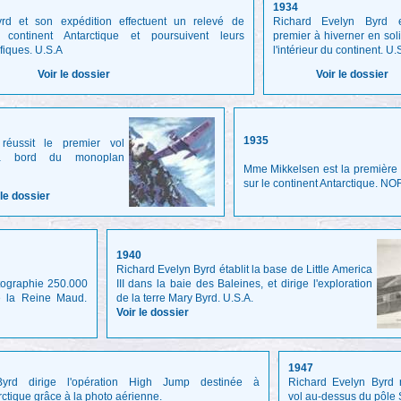
1934
rd et son expédition effectuent un relevé de
Richard Evelyn Byrd 
ontinent Antarctique et poursuivent leurs
premier à hiverner en soli
fiques. U.S.A
l'intérieur du continent. U.
Voir le dossier
Voir le dossier
1935
 réussit le premier vol
e à bord du monoplan
Mme Mikkelsen est la première
sur le continent Antarctique. 
 le dossier
1940
Richard Evelyn Byrd établit la base de Little America
otographie 250.000
III dans la baie des Baleines, et dirige l'exploration
e la Reine Maud.
de la terre Mary Byrd. U.S.A.
Voir le dossier
1947
yrd dirige l'opération High Jump destinée à
Richard Evelyn Byrd 
rctique grâce à la photo aérienne.
vol au-dessus du pôle 