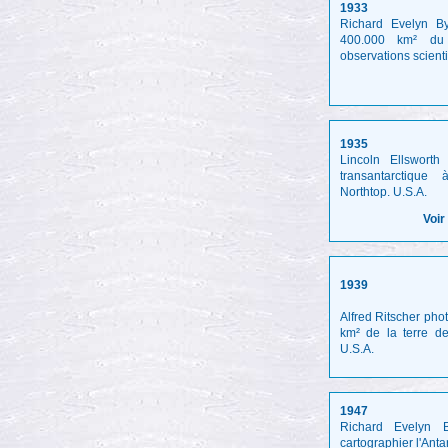
1933
Richard Evelyn By
400.000 km² du c
observations scienti
1935
Lincoln Ellsworth
transantarctiqu
Northtop. U.S.A.
Voir
1939
Alfred Ritscher ph
km² de la terre d
U.S.A.
1947
Richard Evelyn B
cartographier l'Anta