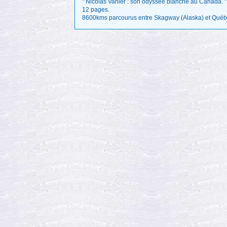
" Nicolas Vanier : son odyssée blanche au Canada. "
12 pages.
8600kms parcourus entre Skagway (Alaska) et Québ