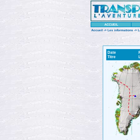
ACCUEIL
Accueil
->
Les informations
-> 
Date
F
Titre