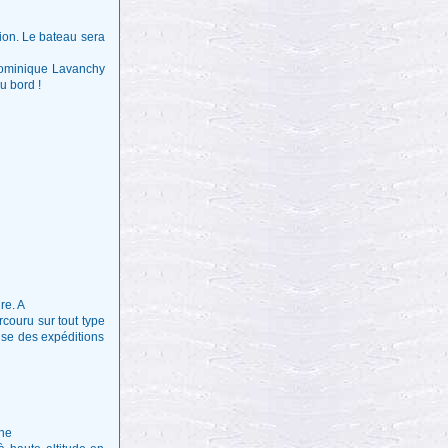
tion. Le bateau sera
 Dominique Lavanchy
u bord !
re. A
couru sur tout type
lise des expéditions
gne