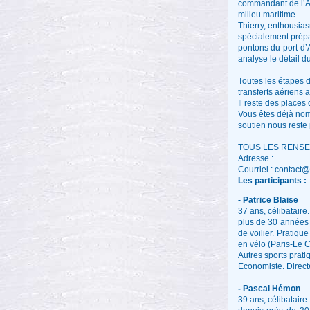
commandant de l’Ab
milieu maritime.
Thierry, enthousias
spécialement prépar
pontons du port d’
analyse le détail d
Toutes les étapes 
transferts aériens
Il reste des places 
Vous êtes déjà nom
soutien nous reste 
TOUS LES RENSE
Adresse :
Courriel : contact
Les participants :
- Patrice Blaise
37 ans, célibataire
plus de 30 années 
de voilier. Pratiqu
en vélo (Paris-Le Ca
Autres sports pratiq
Economiste. Directe
- Pascal Hémon
39 ans, célibataire