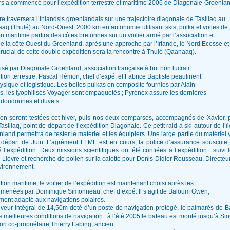
s a commencé pour l’expédition terrestre et maritime 2006 de Diagonale-Groenlan
tre traversera l’Inlandsis groenlandais sur une trajectoire diagonale de Tasiilaq au
aq (Thulé) au Nord-Ouest, 2000 km en autonomie utilisant skis, pulka et voiles de
on maritime partira des côtes bretonnes sur un voilier armé par l’association et
e la côte Ouest du Groenland, après une approche par l’Irlande, le Nord Ecosse et
 crucial de cette double expédition sera la rencontre à Thulé (Qaanaaq).
isé par Diagonale Groenland, association française à but non lucratif.
tion terrestre, Pascal Hémon, chef d’expé, et Fabrice Baptiste peaufinent
ysique et logistique. Les belles pulkas en composite fournies par Alain
s, les lyophilisés Voyager sont empaquetés ; Pyrénex assure les dernières
 doudounes et duvets.
tion seront testées cet hiver, puis nos deux comparses, accompagnés de Xavier, pa
siilaq, point de départ de l’expédition Diagonale. Ce petit raid a ski autour de l’
nland permettra de tester le matériel et les équipiers. Une large partie du matériel
 départ de Juin. L’agrément FFME est en cours, la police d’assurance souscrite,
 l’expédition. Deux missions scientifiques ont été confiées à l’expédition : suivi 
 Lièvre et recherche de pollen sur la calotte pour Denis-Didier Rousseau, Directe
ironnement.
tion maritime, le voilier de l’expédition est maintenant choisi après les
 menées par Dominique Simonneau, chef d’expé. Il s’agit de Baloum Gwen,
ement adapté aux navigations polaires.
iveur intégral de 14,50m doté d’un poste de navigation protégé, le palmarès de
s meilleures conditions de navigation : à l’été 2005 le bateau est monté jusqu’à S
on co-propriétaire Thierry Fabing, ancien