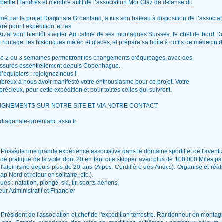
eille Flandres et membre actif de l’association Mor Glaz de défense du
mé par le projet Diagonale Groenland, a mis son bateau à disposition de l’associa
é pour l’expédition, et les
Arzal vont bientôt s’agiter. Au calme de ses montagnes Suisses, le chef de bord
u routage, les historiques météo et glaces, et prépare sa boîte à outils de médecin d
de 2 ou 3 semaines permettront les changements d’équipages, avec des
 assurés essentiellement depuis Copenhague.
d’équipiers : rejoignez nous !
breux à nous avoir manifesté votre enthousiasme pour ce projet. Votre
précieux, pour cette expédition et pour toutes celles qui suivront.
IGNEMENTS SUR NOTRE SITE ET VIA NOTRE CONTACT
@diagonale-groenland.asso.fr
. Possède une grande expérience associative dans le domaine sportif et de l'aventu
de pratique de la voile dont 20 en tant que skipper avec plus de 100.000 Miles par
e l'alpinisme depuis plus de 20 ans (Alpes, Cordillère des Andes). Organise et réa
p Nord et retour en solitaire, etc.).
ués : natation, plongé, ski, tir, sports aériens.
ur Administratif et Financier
. Président de l'association et chef de l'expédition terrestre. Randonneur en monta