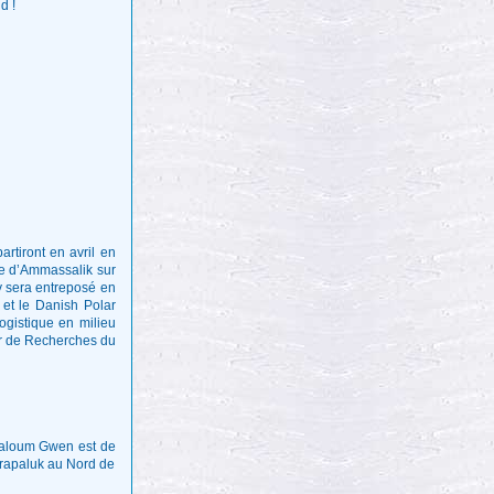
d !
rtiront en avril en
île d’Ammassalik sur
 y sera entreposé en
 et le Danish Polar
logistique en milieu
ur de Recherches du
 Baloum Gwen est de
iorapaluk au Nord de