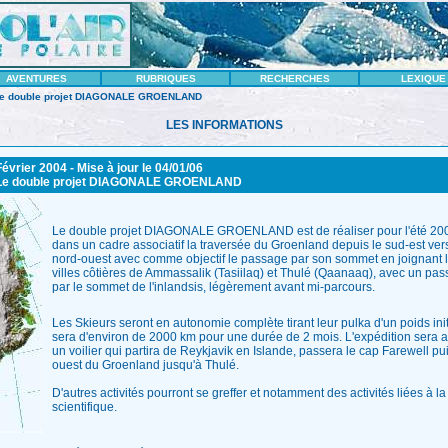
AVENTURES
RUBRIQUES
RECHERCHES
LEXIQUE
Le double projet DIAGONALE GROENLAND
LES INFORMATIONS
évrier 2004 - Mise à jour le 04/01/06
Le double projet DIAGONALE GROENLAND
Le double projet DIAGONALE GROENLAND est de réaliser pour l'été 20
dans un cadre associatif la traversée du Groenland depuis le sud-est vers
nord-ouest avec comme objectif le passage par son sommet en joignant 
villes côtières de Ammassalik (Tasiilaq) et Thulé (Qaanaaq), avec un pa
par le sommet de l'inlandsis, légèrement avant mi-parcours.
Les Skieurs seront en autonomie complète tirant leur pulka d'un poids init
sera d'environ de 2000 km pour une durée de 2 mois. L'expédition sera
un voilier qui partira de Reykjavik en Islande, passera le cap Farewell pu
ouest du Groenland jusqu'à Thulé.
D'autres activités pourront se greffer et notamment des activités liées à l
scientifique.