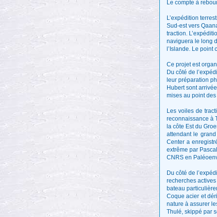
Le compte à rebour
L’expédition terres
Sud-est vers Qaana
traction. L’expéditi
naviguera le long d
l’Islande. Le point
Ce projet est organ
Du côté de l’expédi
leur préparation ph
Hubert sont arrivée
mises au point des
Les voiles de trac
reconnaissance à Ta
la côte Est du Groe
attendant le grand
Center a enregistré
extrême par Pascal
CNRS en Paléoenv
Du côté de l’expédi
recherches actives
bateau particulièr
Coque acier et dér
nature à assurer le
Thulé, skippé par s