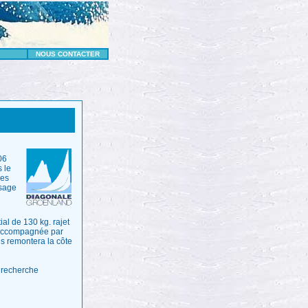
NOUS CONTACTER
06
 le
les
ssage
ial de 130 kg. rajet
 accompagnée par
is remontera la côte
a recherche